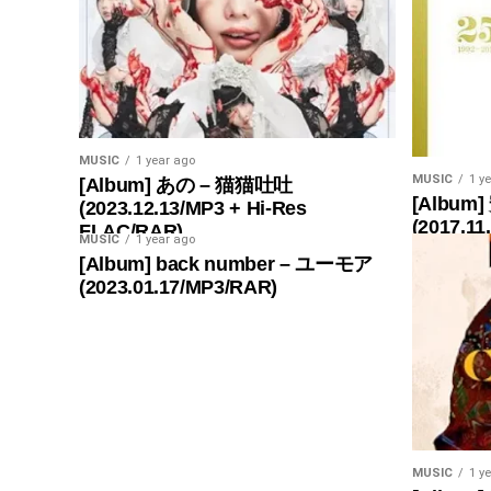
MUSIC
1 year ago
MUSIC
1 y
[Album] あの – 猫猫吐吐
[Album]
(2023.12.13/MP3 + Hi-Res
(2017.11
FLAC/RAR)
MUSIC
1 year ago
[Album] back number – ユーモア
(2023.01.17/MP3/RAR)
MUSIC
1 y