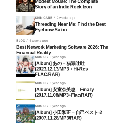
Modest Mouse: The Complete
Story of an Indie Rock Icon
SKIN CARE
2 weeks ago
Threading Near Me: Find the Best
Eyebrow Salon
BLOG
4 weeks ago
Best Network Marketing Software 2026: The
Financial Reality
MUSIC
1 year ago
[Album] あの – 猫猫吐吐
(2023.12.13/MP3 + Hi-Res
FLAC/RAR)
MUSIC
1 year ago
[Album] 安室奈美恵 – Finally
(2017.11.08/MP3+Flac/RAR)
MUSIC
1 year ago
[Album] 小田和正 – 自己ベスト-2
(2007.11.28/MP3/RAR)