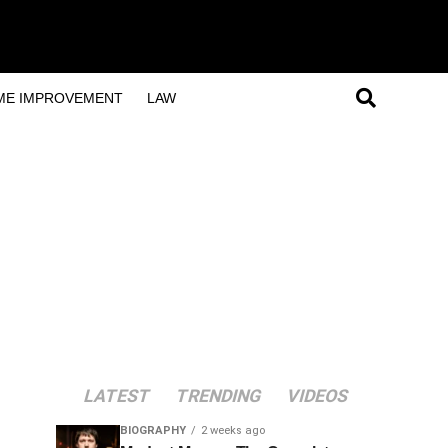
ME IMPROVEMENT
LAW
LATEST
TRENDING
VIDEOS
BIOGRAPHY
2 weeks ago