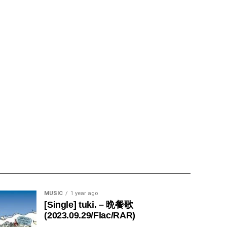
MUSIC
1 year ago
[Single] tuki. – 晩餐歌
(2023.09.29/Flac/RAR)