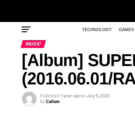
TECHNOLOGY
GAMES
MUSIC
[Album] SUPE
(2016.06.01/R
Published
1 year ago
on
July 9, 2025
By
Callum