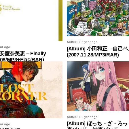
MUSIC
1 year ago
ear ago
[Album] 小田和正 – 自己ベ
 安室奈美恵 – Finally
(2007.11.28/MP3/RAR)
.08/MP3+Flac/RAR)
MUSIC
1 year ago
[Album] ぼっち・ざ・ろっ
ear ago