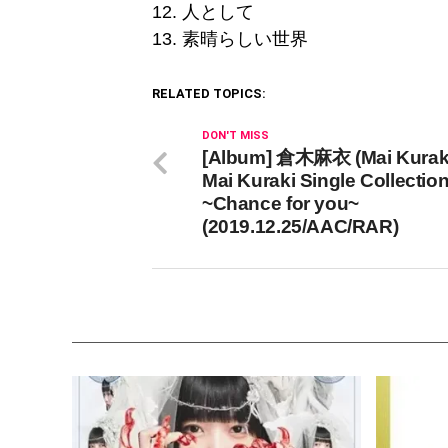
12. 人として
13. 素晴らしい世界
RELATED TOPICS:
DON'T MISS
[Album] 倉木麻衣 (Mai Kuraki
Mai Kuraki Single Collectio
~Chance for you~
(2019.12.25/AAC/RAR)