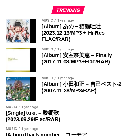
TRENDING
MUSIC
1 year ago
[Album] あの – 猫猫吐吐
(2023.12.13/MP3 + Hi-Res
FLAC/RAR)
MUSIC
1 year ago
[Album] 安室奈美恵 – Finally
(2017.11.08/MP3+Flac/RAR)
MUSIC
1 year ago
[Album] 小田和正 – 自己ベスト-2
(2007.11.28/MP3/RAR)
MUSIC
1 year ago
[Single] tuki. – 晩餐歌
(2023.09.29/Flac/RAR)
MUSIC
1 year ago
[Album] back number – ユーモア