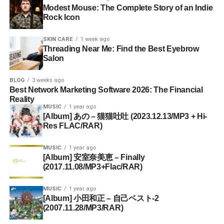
Modest Mouse: The Complete Story of an Indie
Rock Icon
SKIN CARE
1 week ago
Threading Near Me: Find the Best Eyebrow
Salon
BLOG
3 weeks ago
Best Network Marketing Software 2026: The Financial
Reality
MUSIC
1 year ago
[Album] あの – 猫猫吐吐 (2023.12.13/MP3 + Hi-
Res FLAC/RAR)
MUSIC
1 year ago
[Album] 安室奈美恵 – Finally
(2017.11.08/MP3+Flac/RAR)
MUSIC
1 year ago
[Album] 小田和正 – 自己ベスト-2
(2007.11.28/MP3/RAR)