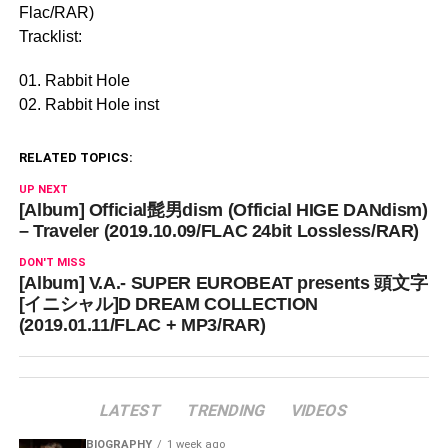
Flac/RAR)
Tracklist:
01. Rabbit Hole
02. Rabbit Hole inst
RELATED TOPICS:
UP NEXT
[Album] Official髭男dism (Official HIGE DANdism)
– Traveler (2019.10.09/FLAC 24bit Lossless/RAR)
DON'T MISS
[Album] V.A.- SUPER EUROBEAT presents 頭文字
[イニシャル]D DREAM COLLECTION
(2019.01.11/FLAC + MP3/RAR)
LATEST
TRENDING
VIDEOS
BIOGRAPHY
1 week ago