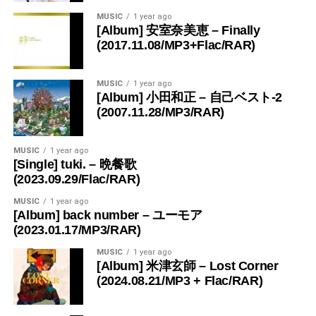
MUSIC
1 year ago
[Album] 安室奈美恵 – Finally
(2017.11.08/MP3+Flac/RAR)
MUSIC
1 year ago
[Album] 小田和正 – 自己ベスト-2
(2007.11.28/MP3/RAR)
MUSIC
1 year ago
[Single] tuki. – 晩餐歌
(2023.09.29/Flac/RAR)
MUSIC
1 year ago
[Album] back number – ユーモア
(2023.01.17/MP3/RAR)
MUSIC
1 year ago
[Album] 米津玄師 – Lost Corner
(2024.08.21/MP3 + Flac/RAR)