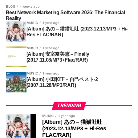
BLOG
4 weeks ago
Best Network Marketing Software 2026: The Financial
Reality
MUSIC
1 year ago
[Album] あの – 猫猫吐吐 (2023.12.13/MP3 + Hi-
Res FLAC/RAR)
MUSIC
1 year ago
[Album] 安室奈美恵 – Finally
(2017.11.08/MP3+Flac/RAR)
MUSIC
1 year ago
[Album] 小田和正 – 自己ベスト-2
(2007.11.28/MP3/RAR)
TRENDING
MUSIC
1 year ago
[Album] あの – 猫猫吐吐
(2023.12.13/MP3 + Hi-Res
FLAC/RAR)