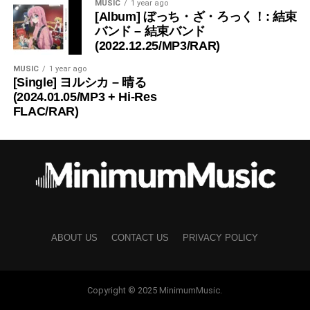
MUSIC
1 year ago
[Album] ぼっち・ざ・ろっく！: 結束
バンド – 結束バンド
(2022.12.25/MP3/RAR)
MUSIC
1 year ago
[Single] ヨルシカ – 晴る
(2024.01.05/MP3 + Hi-Res
FLAC/RAR)
ABOUT US
CONTACT US
PRIVACY POLICY
Copyright © 2025 MinimumMusic.